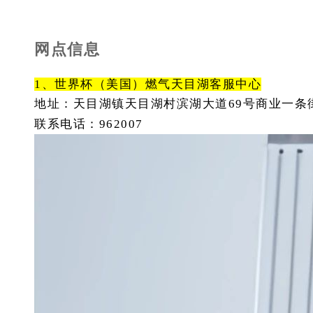
网点信息
1、世界杯（美国）燃气天目湖客服中心
地址：
天目湖镇
天目湖村
滨湖大道69号商业一条街
联系电话：962007