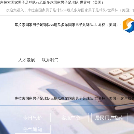
库拉索国家男子足球队vs厄瓜多尔国家男子足球队-世界杯（美国）
欢迎您进入，库拉索国家男子足球队vs厄瓜多尔国家男子足球队-世界杯（美国）
库拉索国家男子足球队vs厄瓜多尔国家男子足球队-世界杯（美国）:
人才发展
联系我们
库拉索国家男子足球队vs厄瓜多尔国家男子足球队-世界杯（美国）:客户服
今日气价
客服中心
居民用户指南
停气通知