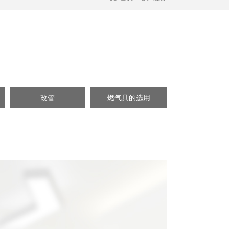
改管
燃气具的选用