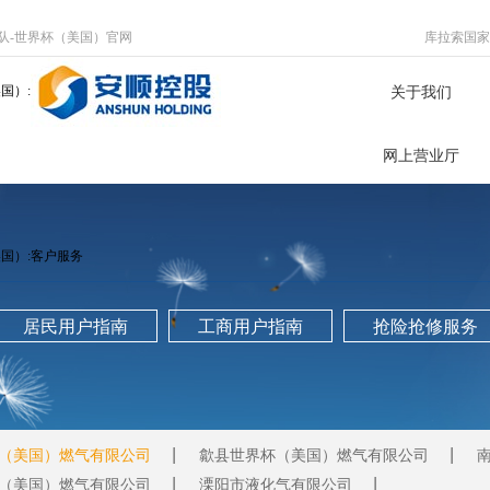
队-世界杯（美国）官网
库拉索国家
国）:
关于我们
网上营业厅
国）:客户服务
居民用户指南
工商用户指南
抢险抢修服务
（美国）燃气有限公司
歙县世界杯（美国）燃气有限公司
（美国）燃气有限公司
溧阳市液化气有限公司