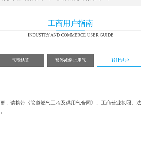
工商用户指南
INDUSTRY AND COMMERCE USER GUIDE
气费结算
暂停或终止用气
转让过户
变更，请携带《管道燃气工程及供用气合同》、工商营业执照、
续。