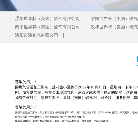
溧阳世界杯（美国）燃气有限公司
宁国世界杯（美国）燃
南平世界杯（美国）燃气有限公司
政和世界杯（美国）燃
溧阳市液化气有限公司
尊敬的用户：
因燃气管道施工影响，莲花塘小区将于2022年10月13日（星期四）下午13
闭。恢复供气后，可能会出现燃气具不易点火或火焰不稳定的情况，这是由
如有任何疑问，请拨打歙县世界杯（美国）燃气24小时抢险、服务热线：0559-
尊敬的用户：
歙县和泰国际城小区
2023年11月21日至11月25日（8:30-16:30）
因燃气管道施工影响，
将于
停气，停气期间，请关
道内存有部分空气导致的，待火焰稳定后用户方可恢复正常使用。
如有任何疑问，请拨打歙县世界杯（美国）燃气24小时抢险、服务热线：0559-6668666。