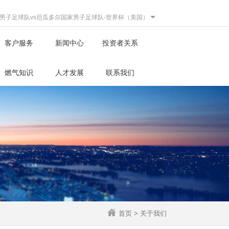
男子足球队vs厄瓜多尔国家男子足球队-世界杯（美国）
客户服务
新闻中心
投资者关系
燃气知识
人才发展
联系我们
首页
>
关于我们