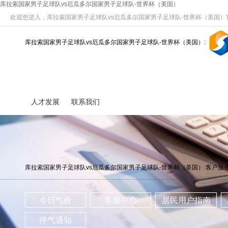
库拉索国家男子足球队vs厄瓜多尔国家男子足球队-世界杯（美国）
欢迎您进入，库拉索国家男子足球队vs厄瓜多尔国家男子足球队-世界杯（美国）
库拉索国家男子足球队vs厄瓜多尔国家男子足球队-世界杯（美国）:
人才发展
联系我们
库拉索国家男子足球队vs厄瓜多尔国家男子足球队-世界杯（美国）:客户服
今日气价
客服中心
居民用户指南
停气通知