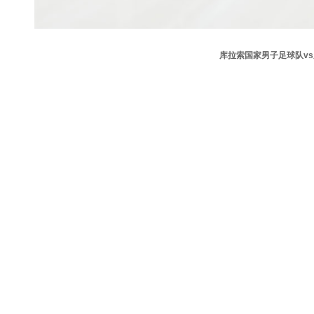
库拉索国家男子足球队v