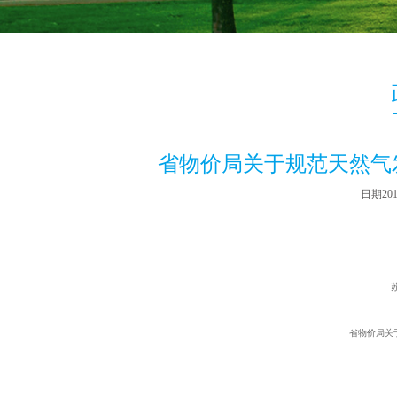
省物价局关于规范天然气
日期2015
省物价局关