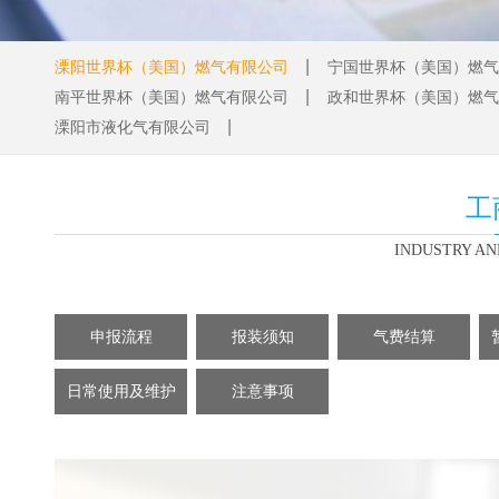
溧阳世界杯（美国）燃气有限公司
宁国世界杯（美国）燃
南平世界杯（美国）燃气有限公司
政和世界杯（美国）燃
溧阳市液化气有限公司
工
INDUSTRY AN
申报流程
报装须知
气费结算
日常使用及维护
注意事项