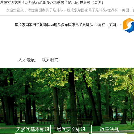
库拉索国家男子足球队vs厄瓜多尔国家男子足球队-世界杯（美国）
欢迎您进入，库拉索国家男子足球队vs厄瓜多尔国家男子足球队-世界杯（美国）
库拉索国家男子足球队vs厄瓜多尔国家男子足球队-世界杯（美国）:
人才发展
联系我们
库拉索国家男子足球队vs厄瓜多尔国家男子足球队-世界杯（美国）:燃气知
天然气基本知识
燃气安全知识
政策法规